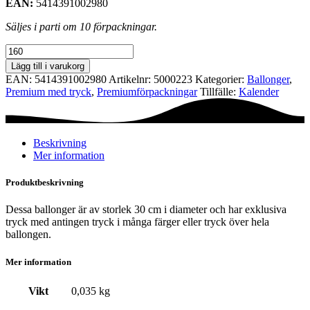
EAN:
5414391002980
Säljes i parti om 10 förpackningar.
Premiumförpackning
Ø30
Lägg till i varukorg
cm
EAN:
5414391002980
Artikelnr:
5000223
Kategorier:
Ballonger
,
-
Premium med tryck
,
Premium­förpackningar
Tillfälle:
Kalender
Best
Dad
Ever
mängd
Beskrivning
Mer information
Produktbeskrivning
Dessa ballonger är av storlek 30 cm i diameter och har exklusiva
tryck med antingen tryck i många färger eller tryck över hela
ballongen.
Mer information
Vikt
0,035 kg