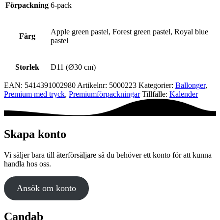
Förpackning
6-pack
Apple green pastel, Forest green pastel, Royal blue
Färg
pastel
Storlek
D11 (Ø30 cm)
EAN:
5414391002980
Artikelnr:
5000223
Kategorier:
Ballonger
,
Premium med tryck
,
Premium­förpackningar
Tillfälle:
Kalender
Skapa konto
Vi säljer bara till återförsäljare så du behöver ett konto för att kunna
handla hos oss.
Ansök om konto
Candab