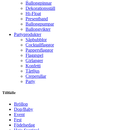
Ballongpinnar
Dekorationsställ
Hi-Float
Presentband
Ballongpumpar
Ballong­vikter
Party­­produkter
Såpbubblor
Cocktail­flaggor
Pappers­flaggor
Flaggspel
Girlanger
Konfetti
Tårtljus
Creperullar
Party
Tillfälle
Bröllop
Dop/Baby
Event
Fest
Födelsedag