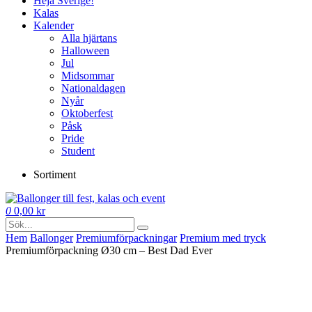
Heja Sverige!
Kalas
Kalender
Alla hjärtans
Halloween
Jul
Midsommar
Nationaldagen
Nyår
Oktoberfest
Påsk
Pride
Student
Sortiment
0
0,00
kr
Hem
Ballonger
Premium­förpackningar
Premium med tryck
Premiumförpackning Ø30 cm – Best Dad Ever