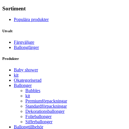
Sortiment
Populära produkter
Utvalt
Färgväljare
Ballongfärger
Produkter
Baby shower
kit
Okategoriserad
Ballonger
Bubbles
kit
Premium­förpackningar
Standard­­förpackningar
Dekorations­ballonger
Folie­­­ballonger
Siffer­­ballonger
Ballong­tillbehör