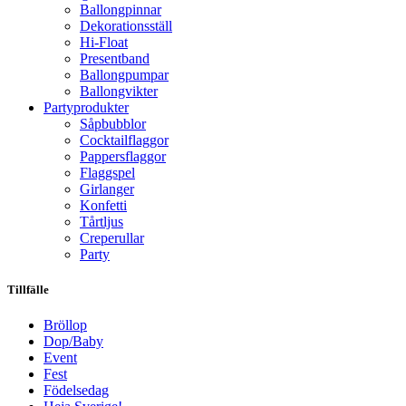
Ballongpinnar
Dekorationsställ
Hi-Float
Presentband
Ballongpumpar
Ballong­vikter
Party­­produkter
Såpbubblor
Cocktail­flaggor
Pappers­flaggor
Flaggspel
Girlanger
Konfetti
Tårtljus
Creperullar
Party
Tillfälle
Bröllop
Dop/Baby
Event
Fest
Födelsedag