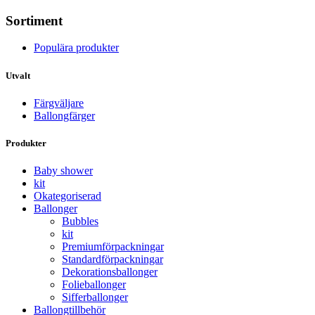
Sortiment
Populära produkter
Utvalt
Färgväljare
Ballongfärger
Produkter
Baby shower
kit
Okategoriserad
Ballonger
Bubbles
kit
Premium­förpackningar
Standard­­förpackningar
Dekorations­ballonger
Folie­­­ballonger
Siffer­­ballonger
Ballong­tillbehör