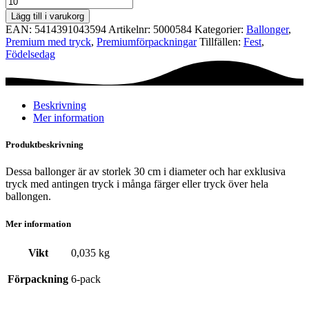
Ø30
Lägg till i varukorg
cm
EAN:
5414391043594
Artikelnr:
5000584
Kategorier:
Ballonger
,
-
Premium med tryck
,
Premium­förpackningar
Tillfällen:
Fest
,
60th
Födelsedag
Birthday
(pastel)
mängd
Beskrivning
Mer information
Produktbeskrivning
Dessa ballonger är av storlek 30 cm i diameter och har exklusiva
tryck med antingen tryck i många färger eller tryck över hela
ballongen.
Mer information
Vikt
0,035 kg
Förpackning
6-pack