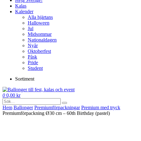
Heja Sverige!
Kalas
Kalender
Alla hjärtans
Halloween
Jul
Midsommar
Nationaldagen
Nyår
Oktoberfest
Påsk
Pride
Student
Sortiment
0
0,00
kr
Hem
Ballonger
Premium­förpackningar
Premium med tryck
Premiumförpackning Ø30 cm – 60th Birthday (pastel)