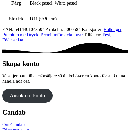
Färg
Black pastel, White pastel
Storlek
D11 (Ø30 cm)
EAN:
5414391043594
Artikelnr:
5000584
Kategorier:
Ballonger
,
Premium med tryck
,
Premium­förpackningar
Tillfällen:
Fest
,
Födelsedag
Skapa konto
Vi säljer bara till återförsäljare så du behöver ett konto för att kunna
handla hos oss.
Ansök om konto
Candab
Om Candab
Företagsvision