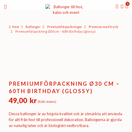
0
Hem
Ballonger
Premium­förpackningar
Premium med tryck
Premiumförpackning Ø30 cm – 60th Birthday (glossy)
PREMIUMFÖRPACKNING Ø30 CM –
60TH BIRTHDAY (GLOSSY)
49,00
kr
(Exkl. moms)
Dessa ballonger är av högsta kvalitet och är utmärkta att använda
för allt från fest till professionell dekoration. Ballongerna är gjorda
av naturlig latex och är biologiskt nedbrytbara.