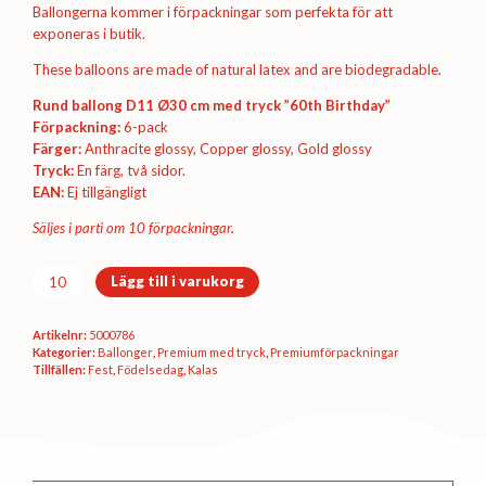
Ballongerna kommer i förpackningar som perfekta för att
exponeras i butik.
These balloons are made of natural latex and are biodegradable.
Rund ballong D11 Ø30 cm med tryck ”60th Birthday”
Förpackning:
6-pack
Färger:
Anthracite glossy, Copper glossy, Gold glossy
Tryck:
En färg, två sidor.
EAN:
Ej tillgängligt
Säljes i parti om 10 förpackningar.
Premiumförpackning
Lägg till i varukorg
Ø30
cm
Artikelnr:
5000786
-
Kategorier:
Ballonger
,
Premium med tryck
,
Premium­förpackningar
60th
Tillfällen:
Fest
,
Födelsedag
,
Kalas
Birthday
(glossy)
mängd