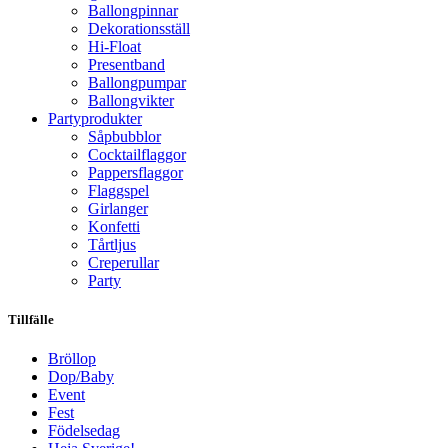
Ballongpinnar
Dekorationsställ
Hi-Float
Presentband
Ballongpumpar
Ballong­vikter
Party­­produkter
Såpbubblor
Cocktail­flaggor
Pappers­flaggor
Flaggspel
Girlanger
Konfetti
Tårtljus
Creperullar
Party
Tillfälle
Bröllop
Dop/Baby
Event
Fest
Födelsedag