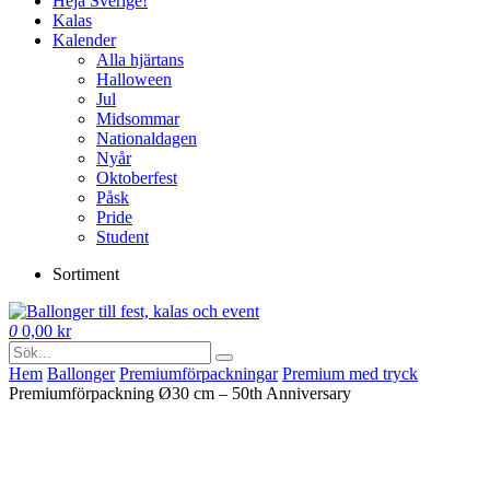
Heja Sverige!
Kalas
Kalender
Alla hjärtans
Halloween
Jul
Midsommar
Nationaldagen
Nyår
Oktoberfest
Påsk
Pride
Student
Sortiment
0
0,00
kr
Hem
Ballonger
Premium­förpackningar
Premium med tryck
Premiumförpackning Ø30 cm – 50th Anniversary