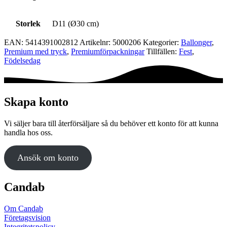
Storlek
D11 (Ø30 cm)
EAN:
5414391002812
Artikelnr:
5000206
Kategorier:
Ballonger
,
Premium med tryck
,
Premium­förpackningar
Tillfällen:
Fest
,
Födelsedag
Skapa konto
Vi säljer bara till återförsäljare så du behöver ett konto för att kunna
handla hos oss.
Ansök om konto
Candab
Om Candab
Företagsvision
Integritetspolicy