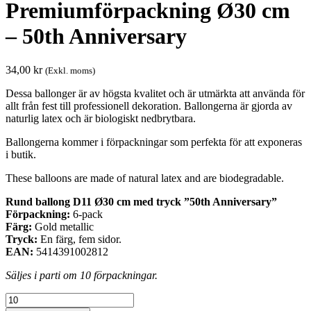
Premiumförpackning Ø30 cm
– 50th Anniversary
34,00
kr
(Exkl. moms)
Dessa ballonger är av högsta kvalitet och är utmärkta att använda för
allt från fest till professionell dekoration. Ballongerna är gjorda av
naturlig latex och är biologiskt nedbrytbara.
Ballongerna kommer i förpackningar som perfekta för att exponeras
i butik.
These balloons are made of natural latex and are biodegradable.
Rund ballong D11 Ø30 cm med tryck ”50th Anniversary”
Förpackning:
6-pack
Färg:
Gold metallic
Tryck:
En färg, fem sidor.
EAN:
5414391002812
Säljes i parti om 10 förpackningar.
Premiumförpackning
Ø30