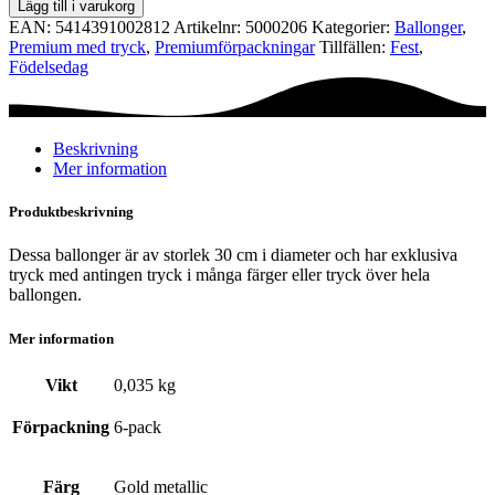
Lägg till i varukorg
cm
EAN:
5414391002812
Artikelnr:
5000206
Kategorier:
Ballonger
,
-
Premium med tryck
,
Premium­förpackningar
Tillfällen:
Fest
,
50th
Födelsedag
Anniversary
mängd
Beskrivning
Mer information
Produktbeskrivning
Dessa ballonger är av storlek 30 cm i diameter och har exklusiva
tryck med antingen tryck i många färger eller tryck över hela
ballongen.
Mer information
Vikt
0,035 kg
Förpackning
6-pack
Färg
Gold metallic