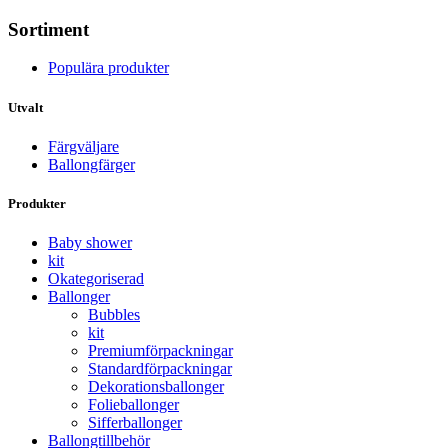
Sortiment
Populära produkter
Utvalt
Färgväljare
Ballongfärger
Produkter
Baby shower
kit
Okategoriserad
Ballonger
Bubbles
kit
Premium­förpackningar
Standard­­förpackningar
Dekorations­ballonger
Folie­­­ballonger
Siffer­­ballonger
Ballong­tillbehör