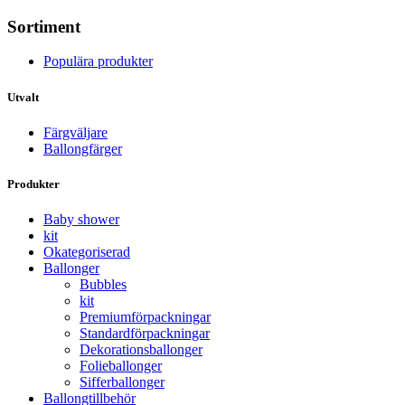
Sortiment
Populära produkter
Utvalt
Färgväljare
Ballongfärger
Produkter
Baby shower
kit
Okategoriserad
Ballonger
Bubbles
kit
Premium­förpackningar
Standard­­förpackningar
Dekorations­ballonger
Folie­­­ballonger
Siffer­­ballonger
Ballong­tillbehör