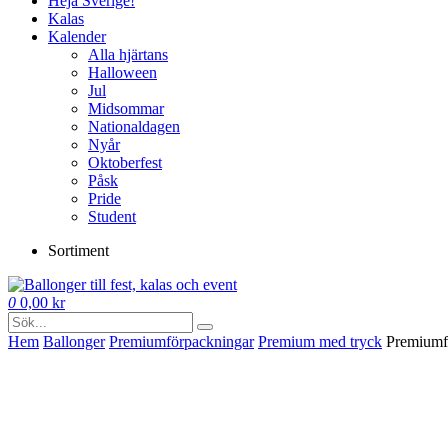
Heja Sverige!
Kalas
Kalender
Alla hjärtans
Halloween
Jul
Midsommar
Nationaldagen
Nyår
Oktoberfest
Påsk
Pride
Student
Sortiment
0
0,00
kr
Hem
Ballonger
Premium­förpackningar
Premium med tryck
Premiumfö