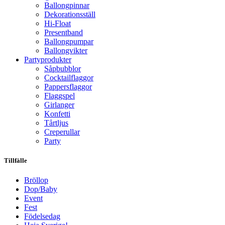
Ballongpinnar
Dekorationsställ
Hi-Float
Presentband
Ballongpumpar
Ballong­vikter
Party­­produkter
Såpbubblor
Cocktail­flaggor
Pappers­flaggor
Flaggspel
Girlanger
Konfetti
Tårtljus
Creperullar
Party
Tillfälle
Bröllop
Dop/Baby
Event
Fest
Födelsedag