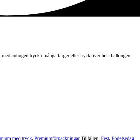
 med antingen tryck i många färger eller tryck över hela ballongen.
mium med tryck
,
Premium­förpackningar
Tillfällen:
Fest
,
Födelsedag