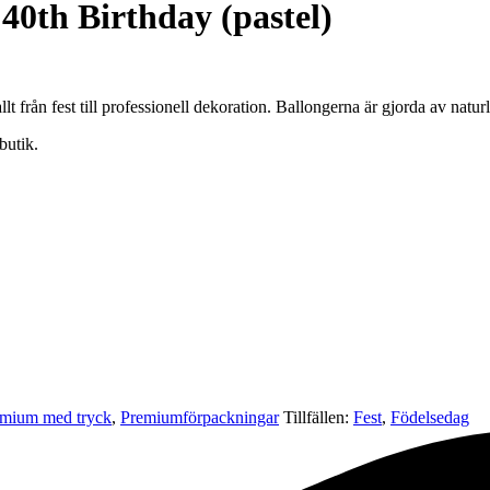
0th Birthday (pastel)
lt från fest till professionell dekoration. Ballongerna är gjorda av natur
butik.
mium med tryck
,
Premium­förpackningar
Tillfällen:
Fest
,
Födelsedag