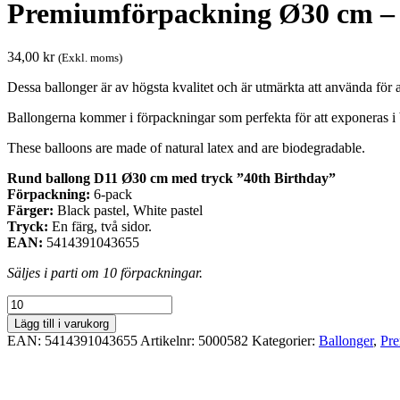
Premiumförpackning Ø30 cm – 4
34,00
kr
(Exkl. moms)
Dessa ballonger är av högsta kvalitet och är utmärkta att använda för al
Ballongerna kommer i förpackningar som perfekta för att exponeras i 
These balloons are made of natural latex and are biodegradable.
Rund ballong D11 Ø30 cm med tryck ”40th Birthday”
Förpackning:
6-pack
Färger:
Black pastel, White pastel
Tryck:
En färg, två sidor.
EAN:
5414391043655
Säljes i parti om 10 förpackningar.
Premiumförpackning
Ø30
Lägg till i varukorg
cm
EAN:
5414391043655
Artikelnr:
5000582
Kategorier:
Ballonger
,
Pre
-
40th
Birthday
(pastel)