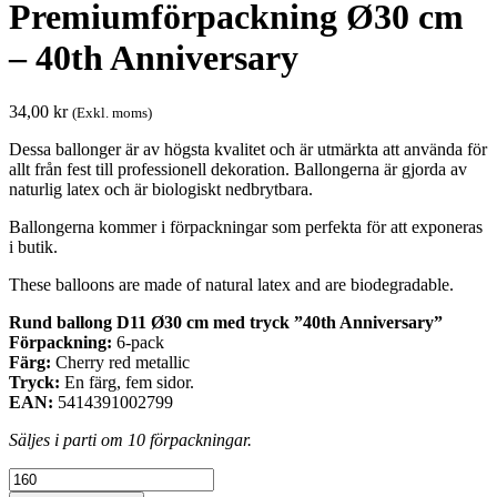
Premiumförpackning Ø30 cm
– 40th Anniversary
34,00
kr
(Exkl. moms)
Dessa ballonger är av högsta kvalitet och är utmärkta att använda för
allt från fest till professionell dekoration. Ballongerna är gjorda av
naturlig latex och är biologiskt nedbrytbara.
Ballongerna kommer i förpackningar som perfekta för att exponeras
i butik.
These balloons are made of natural latex and are biodegradable.
Rund ballong D11 Ø30 cm med tryck ”40th Anniversary”
Förpackning:
6-pack
Färg:
Cherry red metallic
Tryck:
En färg, fem sidor.
EAN:
5414391002799
Säljes i parti om 10 förpackningar.
Premiumförpackning
Ø30