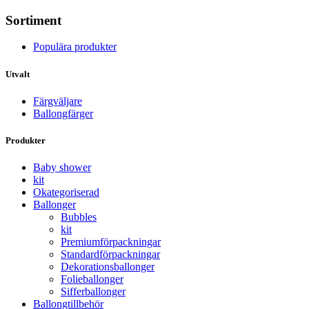
Sortiment
Populära produkter
Utvalt
Färgväljare
Ballongfärger
Produkter
Baby shower
kit
Okategoriserad
Ballonger
Bubbles
kit
Premium­förpackningar
Standard­­förpackningar
Dekorations­ballonger
Folie­­­ballonger
Siffer­­ballonger
Ballong­tillbehör