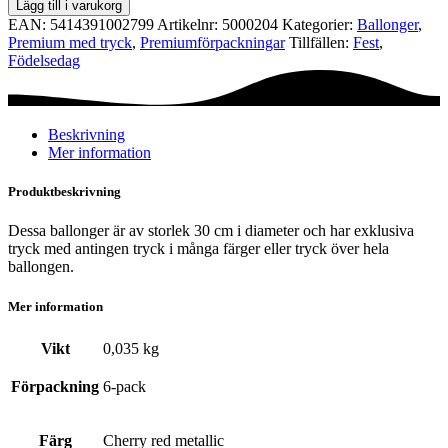
Lägg till i varukorg
cm
EAN:
5414391002799
Artikelnr:
5000204
Kategorier:
Ballonger
,
-
Premium med tryck
,
Premium­förpackningar
Tillfällen:
Fest
,
40th
Födelsedag
Anniversary
mängd
Beskrivning
Mer information
Produktbeskrivning
Dessa ballonger är av storlek 30 cm i diameter och har exklusiva
tryck med antingen tryck i många färger eller tryck över hela
ballongen.
Mer information
Vikt
0,035 kg
Förpackning
6-pack
Färg
Cherry red metallic