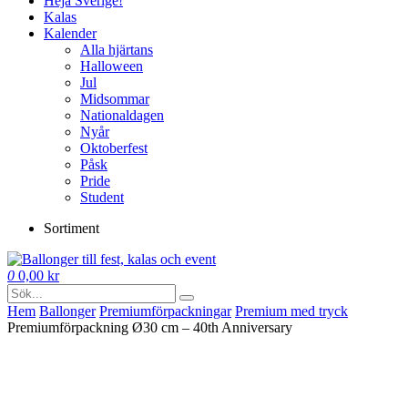
Heja Sverige!
Kalas
Kalender
Alla hjärtans
Halloween
Jul
Midsommar
Nationaldagen
Nyår
Oktoberfest
Påsk
Pride
Student
Sortiment
0
0,00
kr
Hem
Ballonger
Premium­förpackningar
Premium med tryck
Premiumförpackning Ø30 cm – 40th Anniversary