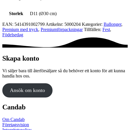
Storlek
D11 (Ø30 cm)
EAN:
5414391002799
Artikelnr:
5000204
Kategorier:
Ballonger
,
Premium med tryck
,
Premium­förpackningar
Tillfällen:
Fest
,
Födelsedag
Skapa konto
Vi säljer bara till återförsäljare så du behöver ett konto för att kunna
handla hos oss.
Ansök om konto
Candab
Om Candab
Företagsvision
Integritetspolicy