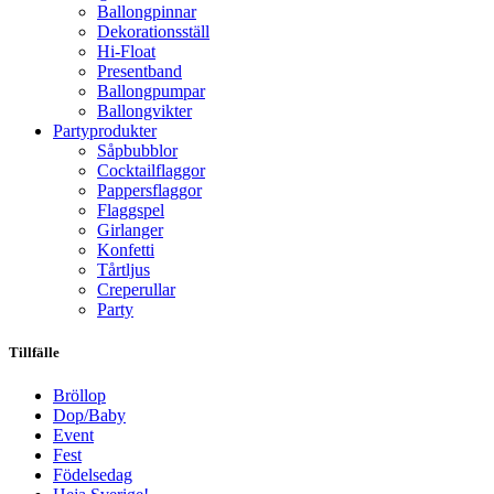
Ballongpinnar
Dekorationsställ
Hi-Float
Presentband
Ballongpumpar
Ballong­vikter
Party­­produkter
Såpbubblor
Cocktail­flaggor
Pappers­flaggor
Flaggspel
Girlanger
Konfetti
Tårtljus
Creperullar
Party
Tillfälle
Bröllop
Dop/Baby
Event
Fest
Födelsedag