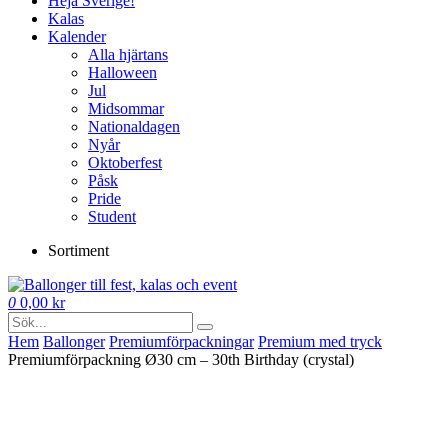
Heja Sverige!
Kalas
Kalender
Alla hjärtans
Halloween
Jul
Midsommar
Nationaldagen
Nyår
Oktoberfest
Påsk
Pride
Student
Sortiment
0
0,00
kr
Hem
Ballonger
Premium­förpackningar
Premium med tryck
Premiumförpackning Ø30 cm – 30th Birthday (crystal)