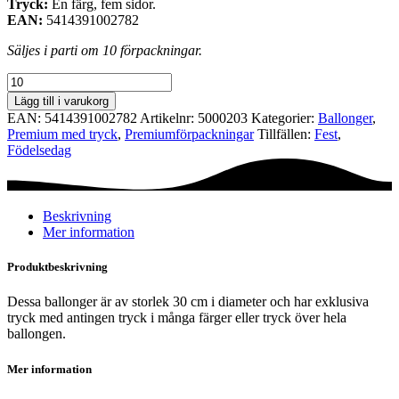
Tryck:
En färg, fem sidor.
EAN:
5414391002782
Säljes i parti om 10 förpackningar.
Premiumförpackning
Ø30
Lägg till i varukorg
cm
EAN:
5414391002782
Artikelnr:
5000203
Kategorier:
Ballonger
,
-
Premium med tryck
,
Premium­förpackningar
Tillfällen:
Fest
,
30th
Födelsedag
Birthday
(crystal)
mängd
Beskrivning
Mer information
Produktbeskrivning
Dessa ballonger är av storlek 30 cm i diameter och har exklusiva
tryck med antingen tryck i många färger eller tryck över hela
ballongen.
Mer information