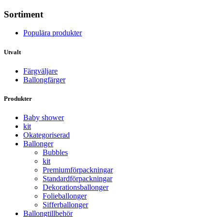
Sortiment
Populära produkter
Utvalt
Färgväljare
Ballongfärger
Produkter
Baby shower
kit
Okategoriserad
Ballonger
Bubbles
kit
Premium­förpackningar
Standard­­förpackningar
Dekorations­ballonger
Folie­­­ballonger
Siffer­­ballonger
Ballong­tillbehör