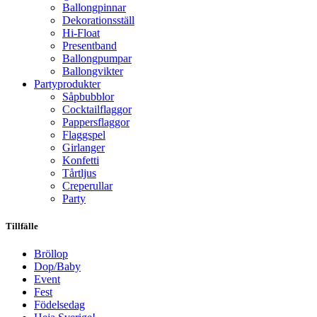
Ballongpinnar
Dekorationsställ
Hi-Float
Presentband
Ballongpumpar
Ballong­vikter
Party­­produkter
Såpbubblor
Cocktail­flaggor
Pappers­flaggor
Flaggspel
Girlanger
Konfetti
Tårtljus
Creperullar
Party
Tillfälle
Bröllop
Dop/Baby
Event
Fest
Födelsedag