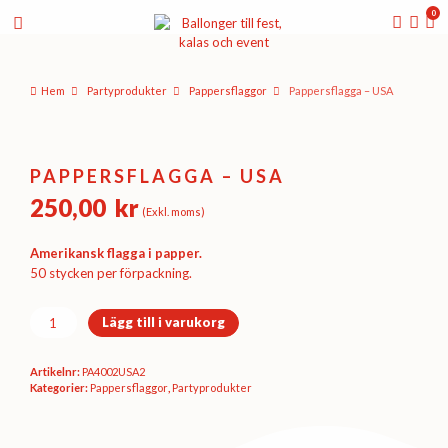
0
Hem
Party­­produkter
Pappers­flaggor
Pappersflagga – USA
PAPPERSFLAGGA – USA
250,00
kr
(Exkl. moms)
Amerikansk flagga i papper.
50 stycken per förpackning.
Pappersflagga
Lägg till i varukorg
-
USA
Artikelnr:
PA4002USA2
mängd
Kategorier:
Pappers­flaggor
,
Party­­produkter