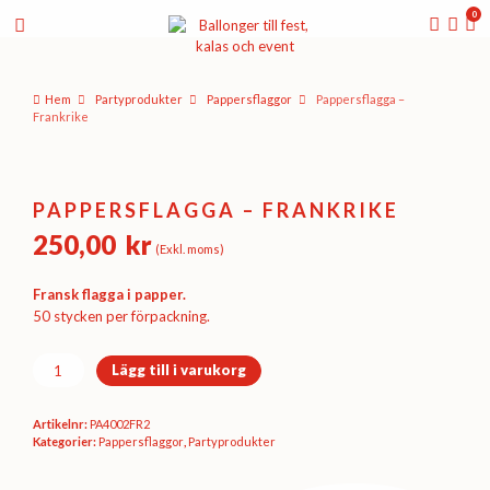
0
Hem
Party­­produkter
Pappers­flaggor
Pappersflagga –
Frankrike
PAPPERSFLAGGA – FRANKRIKE
250,00
kr
(Exkl. moms)
Fransk flagga i papper.
50 stycken per förpackning.
Pappersflagga
Lägg till i varukorg
-
Frankrike
Artikelnr:
PA4002FR2
mängd
Kategorier:
Pappers­flaggor
,
Party­­produkter