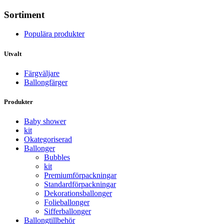
Sortiment
Populära produkter
Utvalt
Färgväljare
Ballongfärger
Produkter
Baby shower
kit
Okategoriserad
Ballonger
Bubbles
kit
Premium­förpackningar
Standard­­förpackningar
Dekorations­ballonger
Folie­­­ballonger
Siffer­­ballonger
Ballong­tillbehör