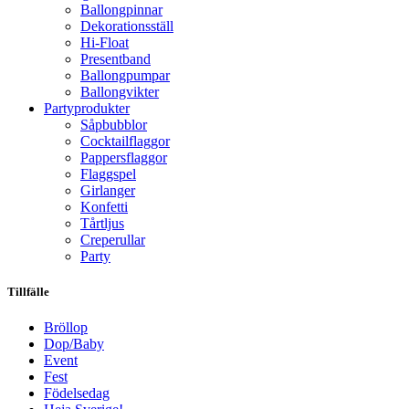
Ballongpinnar
Dekorationsställ
Hi-Float
Presentband
Ballongpumpar
Ballong­vikter
Party­­produkter
Såpbubblor
Cocktail­flaggor
Pappers­flaggor
Flaggspel
Girlanger
Konfetti
Tårtljus
Creperullar
Party
Tillfälle
Bröllop
Dop/Baby
Event
Fest
Födelsedag