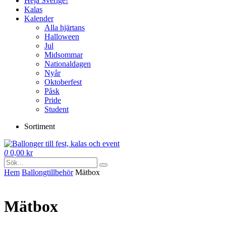
Heja Sverige!
Kalas
Kalender
Alla hjärtans
Halloween
Jul
Midsommar
Nationaldagen
Nyår
Oktoberfest
Påsk
Pride
Student
Sortiment
0
0,00
kr
Hem
Ballong­tillbehör
Mätbox
Mätbox