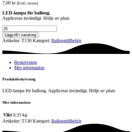
7,00
kr
(Exkl. moms)
LED-lampa för ballong.
Appliceras invändigt. Hölje av plast.
LED-
lampa
Lägg till i varukorg
till
Artikelnr:
T130
Kategori:
Ballong­tillbehör
ballong
-
Plast
mängd
Beskrivning
Mer information
Produktbeskrivning
LED-lampa för ballong. Appliceras invändigt. Hölje av plast.
Mer information
Vikt
0,33 kg
Artikelnr:
T130
Kategori:
Ballong­tillbehör