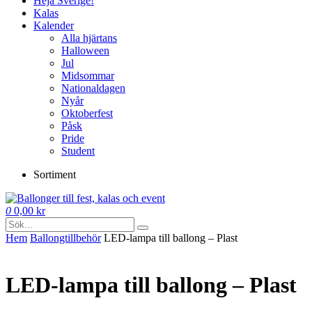
Heja Sverige!
Kalas
Kalender
Alla hjärtans
Halloween
Jul
Midsommar
Nationaldagen
Nyår
Oktoberfest
Påsk
Pride
Student
Sortiment
0
0,00
kr
Hem
Ballong­tillbehör
LED-lampa till ballong – Plast
LED-lampa till ballong – Plast