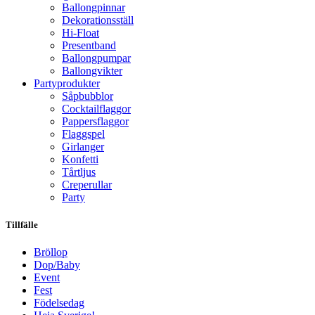
Ballongpinnar
Dekorationsställ
Hi-Float
Presentband
Ballongpumpar
Ballong­vikter
Party­­produkter
Såpbubblor
Cocktail­flaggor
Pappers­flaggor
Flaggspel
Girlanger
Konfetti
Tårtljus
Creperullar
Party
Tillfälle
Bröllop
Dop/Baby
Event
Fest
Födelsedag