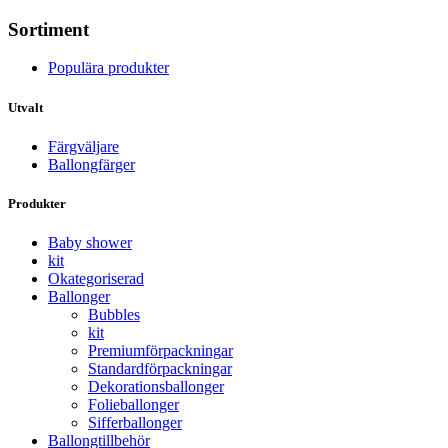
Sortiment
Populära produkter
Utvalt
Färgväljare
Ballongfärger
Produkter
Baby shower
kit
Okategoriserad
Ballonger
Bubbles
kit
Premium­förpackningar
Standard­­förpackningar
Dekorations­ballonger
Folie­­­ballonger
Siffer­­ballonger
Ballong­tillbehör