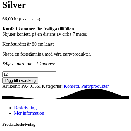
Silver
66,00
kr
(Exkl. moms)
Konfettikanoner för festliga tillfällen.
Skjuter konfetti på en distans av cirka 7 meter.
Konfettiröret är 80 cm långt
Skapa en feststämning med våra partyprodukter.
Säljes i parti om 12 kanoner.
Konfettikanon
-
Lägg till i varukorg
7
Artikelnr:
PA4015SI
Kategorier:
Konfetti
,
Party­­produkter
meters
-
Silver
mängd
Beskrivning
Mer information
Produktbeskrivning