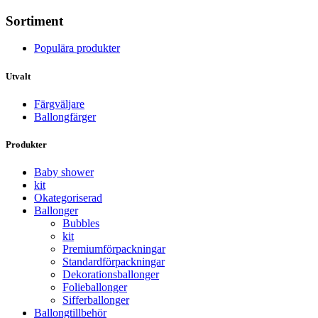
Sortiment
Populära produkter
Utvalt
Färgväljare
Ballongfärger
Produkter
Baby shower
kit
Okategoriserad
Ballonger
Bubbles
kit
Premium­förpackningar
Standard­­förpackningar
Dekorations­ballonger
Folie­­­ballonger
Siffer­­ballonger
Ballong­tillbehör