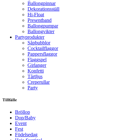
Ballongpinnar
Dekorationsställ
Hi-Float
Presentband
Ballongpumpar
Ballong­vikter
Party­­produkter
Såpbubblor
Cocktail­flaggor
Pappers­flaggor
Flaggspel
Girlanger
Konfetti
Tårtljus
Creperullar
Party
Tillfälle
Bröllop
Dop/Baby
Event
Fest
Födelsedag