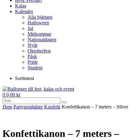
Heja Sverige!
Kalas
Kalender
Alla hjärtans
Halloween
Jul
Midsommar
Nationaldagen
Nyår
Oktoberfest
Påsk
Pride
Student
Sortiment
0
0,00
kr
Hem
Party­­produkter
Konfetti
Konfettikanon – 7 meters – Silver
Konfettikanon – 7 meters –