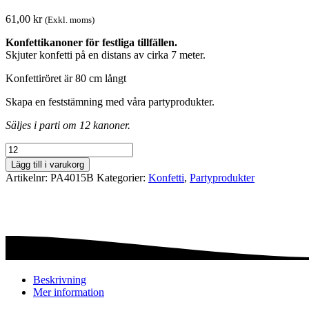
61,00
kr
(Exkl. moms)
Konfettikanoner för festliga tillfällen.
Skjuter konfetti på en distans av cirka 7 meter.
Konfettiröret är 80 cm långt
Skapa en feststämning med våra partyprodukter.
Säljes i parti om 12 kanoner.
Konfettikanon
-
Lägg till i varukorg
7
Artikelnr:
PA4015B
Kategorier:
Konfetti
,
Party­­produkter
meters
-
Blå
mängd
Beskrivning
Mer information