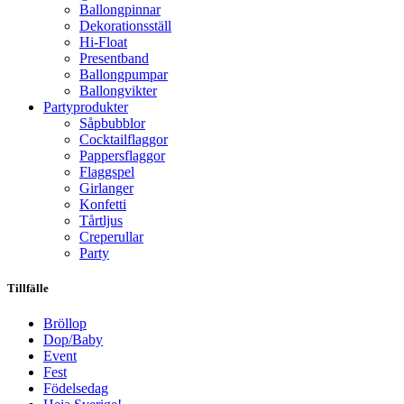
Ballongpinnar
Dekorationsställ
Hi-Float
Presentband
Ballongpumpar
Ballong­vikter
Party­­produkter
Såpbubblor
Cocktail­flaggor
Pappers­flaggor
Flaggspel
Girlanger
Konfetti
Tårtljus
Creperullar
Party
Tillfälle
Bröllop
Dop/Baby
Event
Fest
Födelsedag