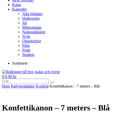
Heja Sverige!
Kalas
Kalender
Alla hjärtans
Halloween
Jul
Midsommar
Nationaldagen
Nyår
Oktoberfest
Påsk
Pride
Student
Sortiment
0
0,00
kr
Hem
Party­­produkter
Konfetti
Konfettikanon – 7 meters – Blå
Konfettikanon – 7 meters – Blå