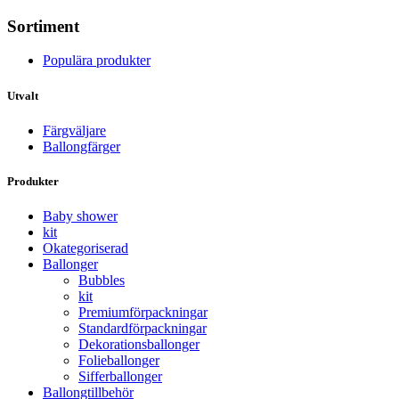
Sortiment
Populära produkter
Utvalt
Färgväljare
Ballongfärger
Produkter
Baby shower
kit
Okategoriserad
Ballonger
Bubbles
kit
Premium­förpackningar
Standard­­förpackningar
Dekorations­ballonger
Folie­­­ballonger
Siffer­­ballonger
Ballong­tillbehör