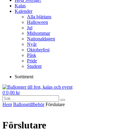
Heja Sverige!
Kalas
Kalender
Alla hjärtans
Halloween
Jul
Midsommar
Nationaldagen
Nyår
Oktoberfest
Påsk
Pride
Student
Sortiment
0
0,00
kr
Hem
Ballong­tillbehör
Förslutare
Förslutare