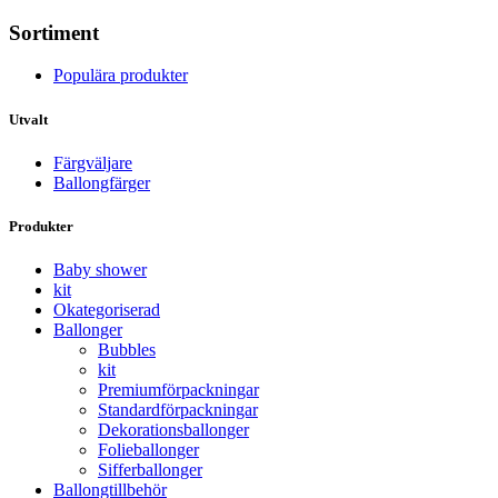
Sortiment
Populära produkter
Utvalt
Färgväljare
Ballongfärger
Produkter
Baby shower
kit
Okategoriserad
Ballonger
Bubbles
kit
Premium­förpackningar
Standard­­förpackningar
Dekorations­ballonger
Folie­­­ballonger
Siffer­­ballonger
Ballong­tillbehör