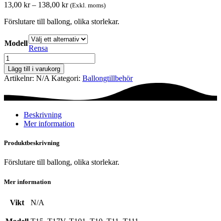
Prisintervall:
13,00
kr
–
138,00
kr
(Exkl. moms)
13,00 kr
Förslutare till ballong, olika storlekar.
till
138,00 kr
Modell
Rensa
Förslutare
mängd
Lägg till i varukorg
Artikelnr:
N/A
Kategori:
Ballong­tillbehör
Beskrivning
Mer information
Produktbeskrivning
Förslutare till ballong, olika storlekar.
Mer information
Vikt
N/A