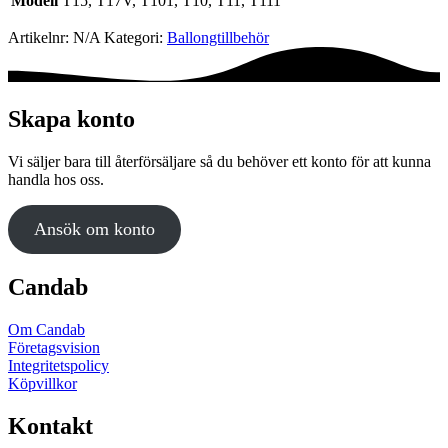
Modell
T15, T17V, T101, T10, T11, T111
Artikelnr:
N/A
Kategori:
Ballong­tillbehör
Skapa konto
Vi säljer bara till återförsäljare så du behöver ett konto för att kunna
handla hos oss.
Ansök om konto
Candab
Om Candab
Företagsvision
Integritetspolicy
Köpvillkor
Kontakt