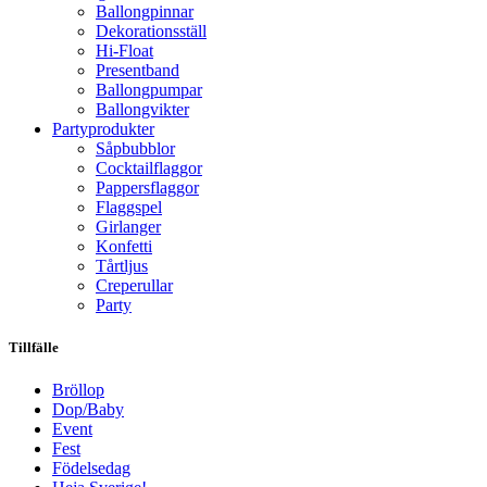
Ballongpinnar
Dekorationsställ
Hi-Float
Presentband
Ballongpumpar
Ballong­vikter
Party­­produkter
Såpbubblor
Cocktail­flaggor
Pappers­flaggor
Flaggspel
Girlanger
Konfetti
Tårtljus
Creperullar
Party
Tillfälle
Bröllop
Dop/Baby
Event
Fest
Födelsedag