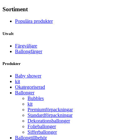
Sortiment
Populära produkter
Utvalt
Färgväljare
Ballongfärger
Produkter
Baby shower
kit
Okategoriserad
Ballonger
Bubbles
kit
Premium­förpackningar
Standard­­förpackningar
Dekorations­ballonger
Folie­­­ballonger
Siffer­­ballonger
Ballong­tillbehör