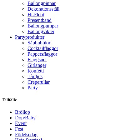
Ballongpinnar
Dekorationsställ
Hi-Float
Presentband
Ballongpumpar
Ballong­vikter
Party­­produkter
Såpbubblor
Cocktail­flaggor
Pappers­flaggor
Flaggspel
Girlanger
Konfetti
Tårtljus
Creperullar
Party
Tillfälle
Bröllop
Dop/Baby
Event
Fest
Födelsedag