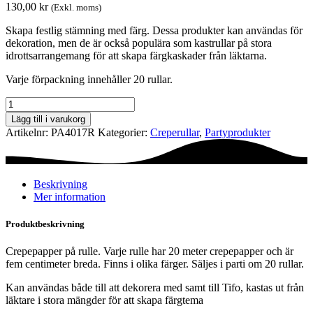
130,00
kr
(Exkl. moms)
Skapa festlig stämning med färg. Dessa produkter kan användas för
dekoration, men de är också populära som kastrullar på stora
idrottsarrangemang för att skapa färgkaskader från läktarna.
Varje förpackning innehåller 20 rullar.
Creperulle
-
Lägg till i varukorg
Röd
Artikelnr:
PA4017R
Kategorier:
Creperullar
,
Party­­produkter
mängd
Beskrivning
Mer information
Produktbeskrivning
Crepepapper på rulle. Varje rulle har 20 meter crepepapper och är
fem centimeter breda. Finns i olika färger. Säljes i parti om 20 rullar.
Kan användas både till att dekorera med samt till Tifo, kastas ut från
läktare i stora mängder för att skapa färgtema