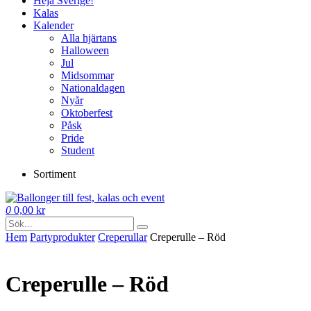
Heja Sverige!
Kalas
Kalender
Alla hjärtans
Halloween
Jul
Midsommar
Nationaldagen
Nyår
Oktoberfest
Påsk
Pride
Student
Sortiment
0
0,00
kr
Hem
Party­­produkter
Creperullar
Creperulle – Röd
Creperulle – Röd