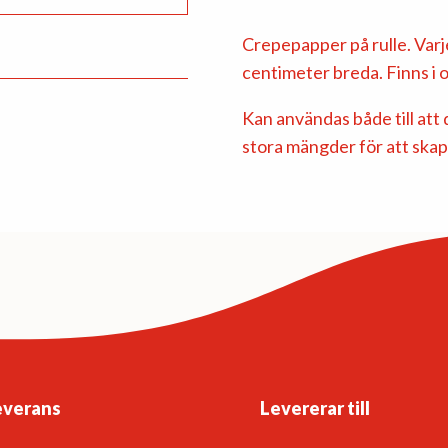
Crepepapper på rulle. Varj
centimeter breda. Finns i oli
Kan användas både till att d
stora mängder för att ska
everans
Levererar till