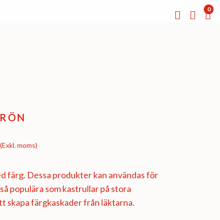
0
GRÖN
(Exkl. moms)
ed färg. Dessa produkter kan användas för
så populära som kastrullar på stora
t skapa färgkaskader från läktarna.