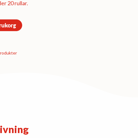
er 20 rullar.
arukorg
­produkter
ivning