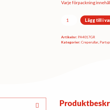
Varje förpackning innehåll
Creperulle
Lägg till i v
-
Grön
Artikelnr:
PA4017GR
mängd
Kategorier:
Creperullar
,
Party­
Produktbeskr