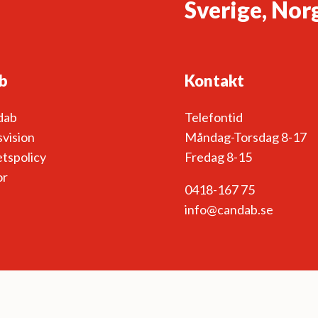
Sverige, Nor
b
Kontakt
dab
Telefontid
vision
Måndag-Torsdag 8-17
etspolicy
Fredag 8-15
or
0418-167 75
info@candab.se