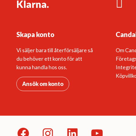
Klarna.
Skapa konto
Canda
Vi säljer bara till återförsäljare så
Om Can
du behöver ett konto för att
Företags
kunna handla hos oss.
Integrit
Köpvillk
Ansök om konto
Facebook
Instagram
LinkedIn
YouTube