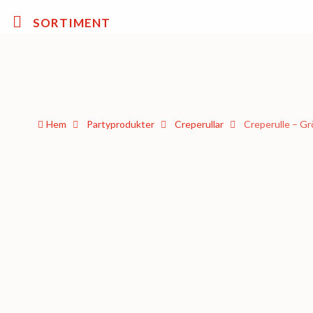
SORTIMENT
Hem
Party­­produkter
Creperullar
Creperulle – Gr