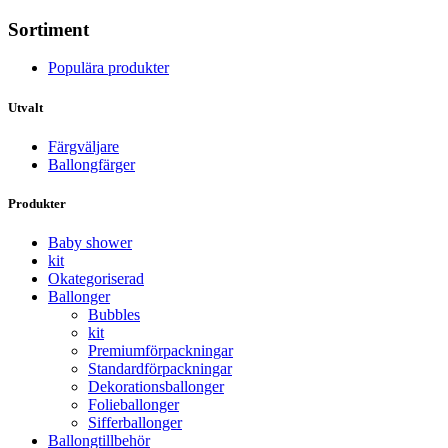
Sortiment
Populära produkter
Utvalt
Färgväljare
Ballongfärger
Produkter
Baby shower
kit
Okategoriserad
Ballonger
Bubbles
kit
Premium­förpackningar
Standard­­förpackningar
Dekorations­ballonger
Folie­­­ballonger
Siffer­­ballonger
Ballong­tillbehör