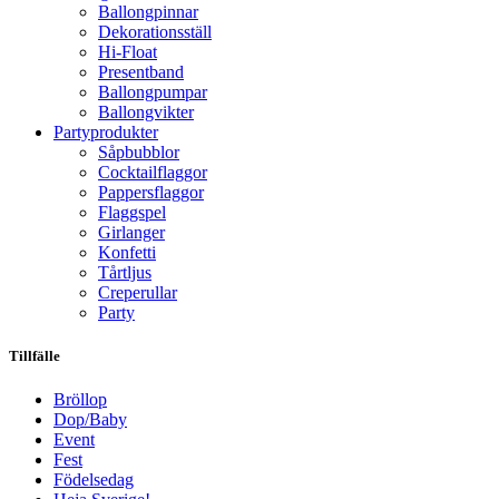
Ballongpinnar
Dekorationsställ
Hi-Float
Presentband
Ballongpumpar
Ballong­vikter
Party­­produkter
Såpbubblor
Cocktail­flaggor
Pappers­flaggor
Flaggspel
Girlanger
Konfetti
Tårtljus
Creperullar
Party
Tillfälle
Bröllop
Dop/Baby
Event
Fest
Födelsedag