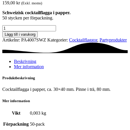
159,00
kr
(Exkl. moms)
Schweizisk cocktailflagga i papper.
50 stycken per förpackning.
Cocktailflagga
-
Lägg till i varukorg
Schweiz
Artikelnr:
PA4007SWZ
Kategorier:
Cocktail­flaggor
,
Party­­produkter
mängd
Beskrivning
Mer information
Produktbeskrivning
Cocktailflagga i papper, ca. 30×40 mm. Pinne i trä, 80 mm.
Mer information
Vikt
0,003 kg
Förpackning
50-pack