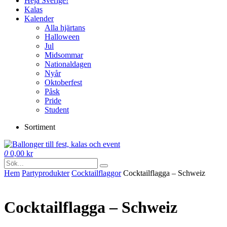
Heja Sverige!
Kalas
Kalender
Alla hjärtans
Halloween
Jul
Midsommar
Nationaldagen
Nyår
Oktoberfest
Påsk
Pride
Student
Sortiment
0
0,00
kr
Hem
Party­­produkter
Cocktail­flaggor
Cocktailflagga – Schweiz
Cocktailflagga – Schweiz