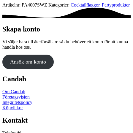
Artikelnr:
PA4007SWZ
Kategorier:
Cocktail­flaggor
,
Party­­produkter
Skapa konto
Vi säljer bara till återförsäljare så du behöver ett konto för att kunna
handla hos oss.
Ansök om konto
Candab
Om Candab
Företagsvision
Integritetspolicy
Köpvillkor
Kontakt
Telefontid