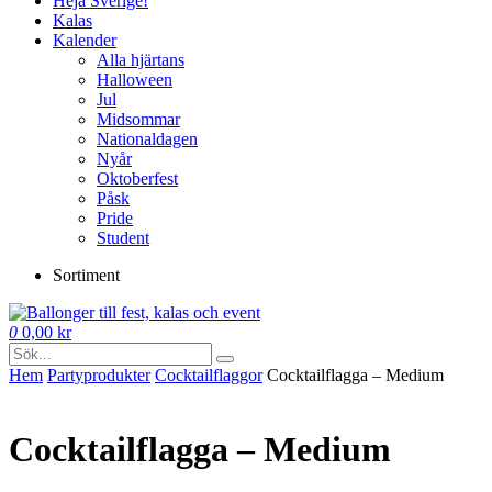
Heja Sverige!
Kalas
Kalender
Alla hjärtans
Halloween
Jul
Midsommar
Nationaldagen
Nyår
Oktoberfest
Påsk
Pride
Student
Sortiment
0
0,00
kr
Hem
Party­­produkter
Cocktail­flaggor
Cocktailflagga – Medium
Cocktailflagga – Medium