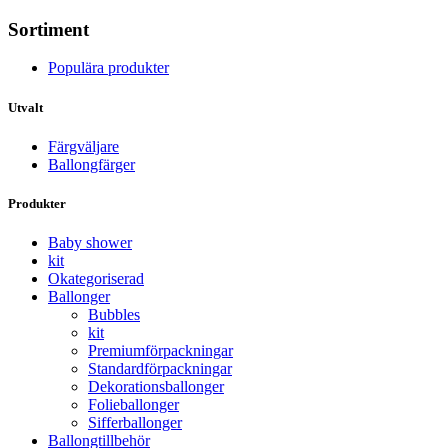
Sortiment
Populära produkter
Utvalt
Färgväljare
Ballongfärger
Produkter
Baby shower
kit
Okategoriserad
Ballonger
Bubbles
kit
Premium­förpackningar
Standard­­förpackningar
Dekorations­ballonger
Folie­­­ballonger
Siffer­­ballonger
Ballong­tillbehör