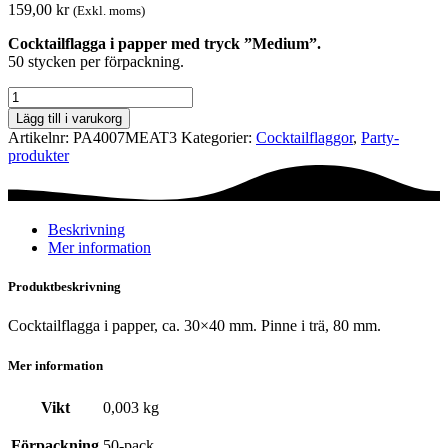
159,00
kr
(Exkl. moms)
Cocktailflagga i papper med tryck ”Medium”.
50 stycken per förpackning.
Cocktailflagga
-
Lägg till i varukorg
Medium
Artikelnr:
PA4007MEAT3
Kategorier:
Cocktail­flaggor
,
Party­­
mängd
produkter
Beskrivning
Mer information
Produktbeskrivning
Cocktailflagga i papper, ca. 30×40 mm. Pinne i trä, 80 mm.
Mer information
Vikt
0,003 kg
Förpackning
50-pack