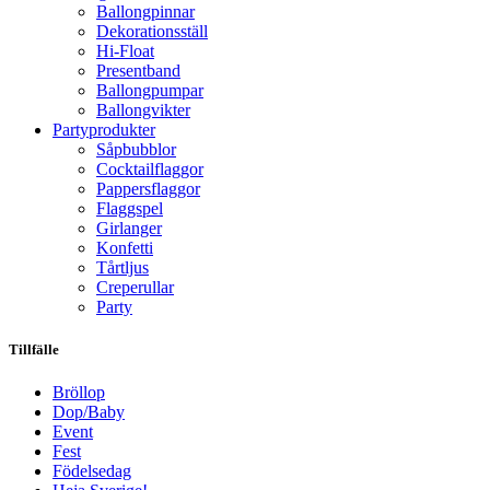
Ballongpinnar
Dekorationsställ
Hi-Float
Presentband
Ballongpumpar
Ballong­vikter
Party­­produkter
Såpbubblor
Cocktail­flaggor
Pappers­flaggor
Flaggspel
Girlanger
Konfetti
Tårtljus
Creperullar
Party
Tillfälle
Bröllop
Dop/Baby
Event
Fest
Födelsedag