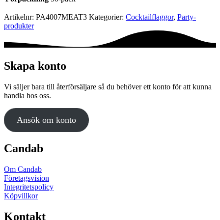
Artikelnr:
PA4007MEAT3
Kategorier:
Cocktail­flaggor
,
Party­­
produkter
Skapa konto
Vi säljer bara till återförsäljare så du behöver ett konto för att kunna
handla hos oss.
Ansök om konto
Candab
Om Candab
Företagsvision
Integritetspolicy
Köpvillkor
Kontakt