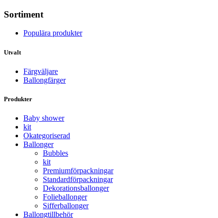
Sortiment
Populära produkter
Utvalt
Färgväljare
Ballongfärger
Produkter
Baby shower
kit
Okategoriserad
Ballonger
Bubbles
kit
Premium­förpackningar
Standard­­förpackningar
Dekorations­ballonger
Folie­­­ballonger
Siffer­­ballonger
Ballong­tillbehör