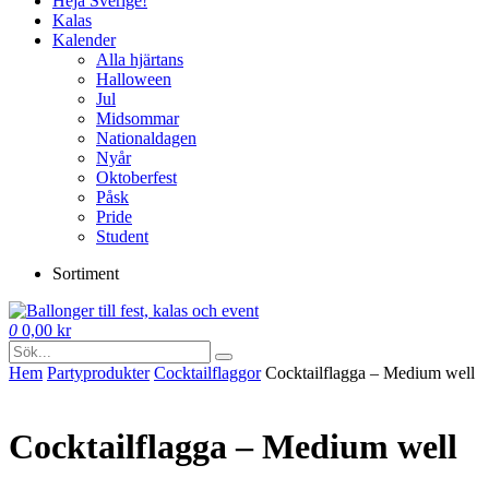
Heja Sverige!
Kalas
Kalender
Alla hjärtans
Halloween
Jul
Midsommar
Nationaldagen
Nyår
Oktoberfest
Påsk
Pride
Student
Sortiment
0
0,00
kr
Hem
Party­­produkter
Cocktail­flaggor
Cocktailflagga – Medium well
Cocktailflagga – Medium well