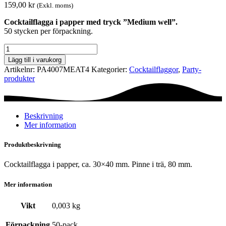
159,00
kr
(Exkl. moms)
Cocktailflagga i papper med tryck ”Medium well”.
50 stycken per förpackning.
Cocktailflagga
-
Lägg till i varukorg
Medium
Artikelnr:
PA4007MEAT4
Kategorier:
Cocktail­flaggor
,
Party­­
well
produkter
mängd
Beskrivning
Mer information
Produktbeskrivning
Cocktailflagga i papper, ca. 30×40 mm. Pinne i trä, 80 mm.
Mer information
Vikt
0,003 kg
Förpackning
50-pack