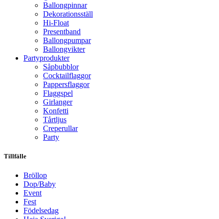
Ballongpinnar
Dekorationsställ
Hi-Float
Presentband
Ballongpumpar
Ballong­vikter
Party­­produkter
Såpbubblor
Cocktail­flaggor
Pappers­flaggor
Flaggspel
Girlanger
Konfetti
Tårtljus
Creperullar
Party
Tillfälle
Bröllop
Dop/Baby
Event
Fest
Födelsedag