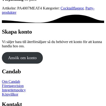
Artikelnr:
PA4007MEAT4
Kategorier:
Cocktail­flaggor
,
Party­­
produkter
Skapa konto
Vi säljer bara till återförsäljare så du behöver ett konto för att kunna
handla hos oss.
Ansök om konto
Candab
Om Candab
Företagsvision
Integritetspolicy
Köpvillkor
Kontakt