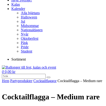
Heja Sverige!
Kalas
Kalender
Alla hjärtans
Halloween
Jul
Midsommar
Nationaldagen
Nyår
Oktoberfest
Påsk
Pride
Student
Sortiment
0
0,00
kr
Hem
Party­­produkter
Cocktail­flaggor
Cocktailflagga – Medium rare
Cocktailflagga – Medium rare