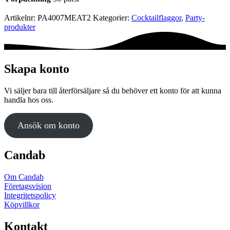
Artikelnr:
PA4007MEAT2
Kategorier:
Cocktail­flaggor
,
Party­­
produkter
Skapa konto
Vi säljer bara till återförsäljare så du behöver ett konto för att kunna
handla hos oss.
Ansök om konto
Candab
Om Candab
Företagsvision
Integritetspolicy
Köpvillkor
Kontakt