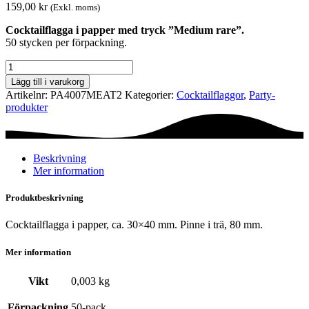
159,00
kr
(Exkl. moms)
Cocktailflagga i papper med tryck ”Medium rare”.
50 stycken per förpackning.
Cocktailflagga
-
Lägg till i varukorg
Medium
Artikelnr:
PA4007MEAT2
Kategorier:
Cocktail­flaggor
,
Party­­
rare
produkter
mängd
Beskrivning
Mer information
Produktbeskrivning
Cocktailflagga i papper, ca. 30×40 mm. Pinne i trä, 80 mm.
Mer information
Vikt
0,003 kg
Förpackning
50-pack