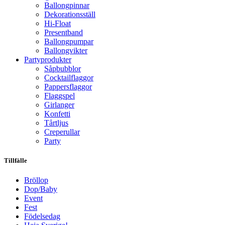
Ballongpinnar
Dekorationsställ
Hi-Float
Presentband
Ballongpumpar
Ballong­vikter
Party­­produkter
Såpbubblor
Cocktail­flaggor
Pappers­flaggor
Flaggspel
Girlanger
Konfetti
Tårtljus
Creperullar
Party
Tillfälle
Bröllop
Dop/Baby
Event
Fest
Födelsedag