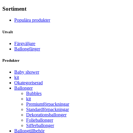
Sortiment
Populära produkter
Utvalt
Färgväljare
Ballongfärger
Produkter
Baby shower
kit
Okategoriserad
Ballonger
Bubbles
kit
Premium­förpackningar
Standard­­förpackningar
Dekorations­ballonger
Folie­­­ballonger
Siffer­­ballonger
Ballong­tillbehör