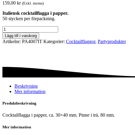
159,00
kr
(Exkl. moms)
Italiensk cocktailflagga i papper.
50 stycken per förpackning.
Cocktailflagga
-
Lägg till i varukorg
Italien
Artikelnr:
PA4007IT
Kategorier:
Cocktail­flaggor
,
Party­­produkter
mängd
Beskrivning
Mer information
Produktbeskrivning
Cocktailflagga i papper, ca. 30×40 mm. Pinne i trä, 80 mm.
Mer information