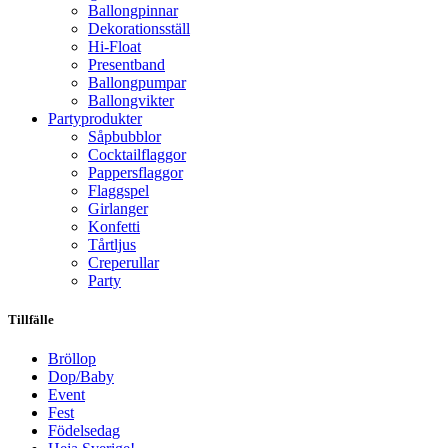
Ballongpinnar
Dekorationsställ
Hi-Float
Presentband
Ballongpumpar
Ballong­vikter
Party­­produkter
Såpbubblor
Cocktail­flaggor
Pappers­flaggor
Flaggspel
Girlanger
Konfetti
Tårtljus
Creperullar
Party
Tillfälle
Bröllop
Dop/Baby
Event
Fest
Födelsedag