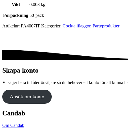
Vikt
0,003 kg
Förpackning
50-pack
Artikelnr:
PA4007IT
Kategorier:
Cocktail­flaggor
,
Party­­produkter
Skapa konto
Vi säljer bara till återförsäljare så du behöver ett konto för att kunna h
Ansök om konto
Candab
Om Candab