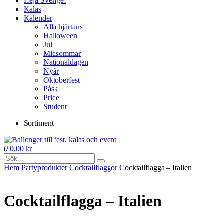
Heja Sverige!
Kalas
Kalender
Alla hjärtans
Halloween
Jul
Midsommar
Nationaldagen
Nyår
Oktoberfest
Påsk
Pride
Student
Sortiment
0
0,00
kr
Hem
Party­­produkter
Cocktail­flaggor
Cocktailflagga – Italien
Cocktailflagga – Italien