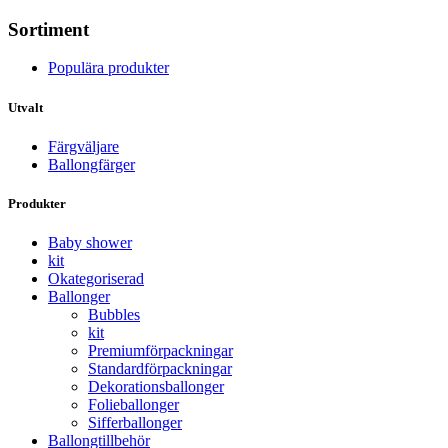
Sortiment
Populära produkter
Utvalt
Färgväljare
Ballongfärger
Produkter
Baby shower
kit
Okategoriserad
Ballonger
Bubbles
kit
Premium­förpackningar
Standard­­förpackningar
Dekorations­ballonger
Folie­­­ballonger
Siffer­­ballonger
Ballong­tillbehör