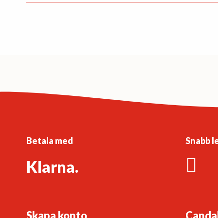
Betala med
Snabb l
Klarna.
Skapa konto
Canda