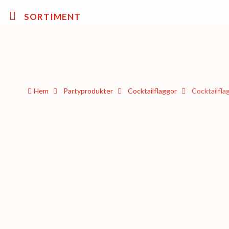
SORTIMENT
Hem
Party­­produkter
Cocktail­flaggor
Cocktailfla