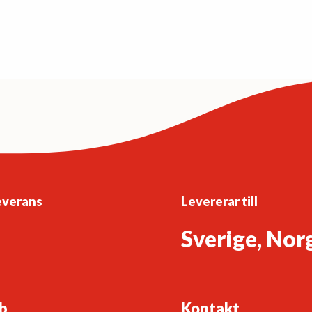
everans
Levererar till
Sverige, Nor
b
Kontakt