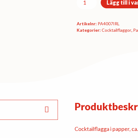
Lägg till i v
-
Irland
Artikelnr:
PA4007IRL
mängd
Kategorier:
Cocktail­flaggor
,
Pa
Produktbeskr
Cocktailflagga i papper, ca