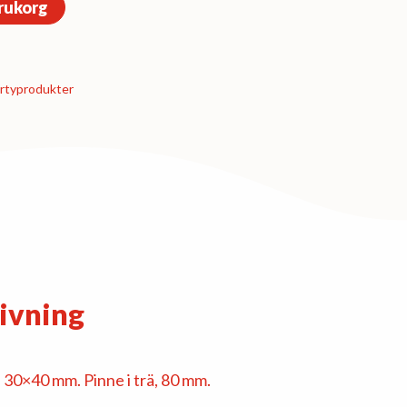
arukorg
rty­­produkter
ivning
. 30×40 mm. Pinne i trä, 80 mm.