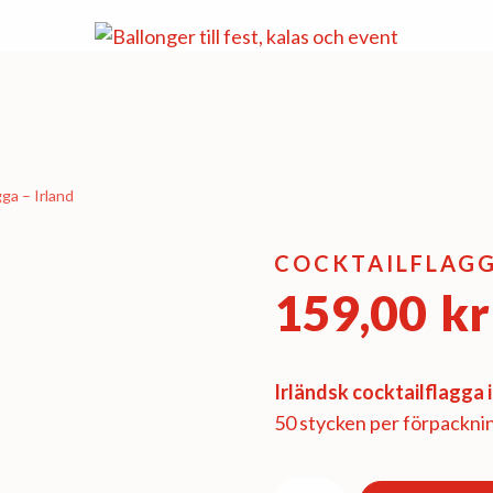
gga – Irland
COCKTAILFLAGG
159,00
kr
Irländsk cocktailflagga i
50 stycken per förpackni
Cocktailflagga