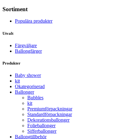
Sortiment
Populära produkter
Utvalt
Färgväljare
Ballongfärger
Produkter
Baby shower
kit
Okategoriserad
Ballonger
Bubbles
kit
Premium­förpackningar
Standard­­förpackningar
Dekorations­ballonger
Folie­­­ballonger
Siffer­­ballonger
Ballong­tillbehör