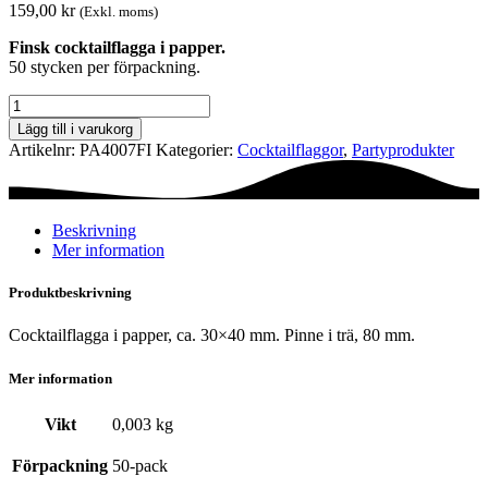
159,00
kr
(Exkl. moms)
Finsk cocktailflagga i papper.
50 stycken per förpackning.
Cocktailflagga
-
Lägg till i varukorg
Finland
Artikelnr:
PA4007FI
Kategorier:
Cocktail­flaggor
,
Party­­produkter
mängd
Beskrivning
Mer information
Produktbeskrivning
Cocktailflagga i papper, ca. 30×40 mm. Pinne i trä, 80 mm.
Mer information
Vikt
0,003 kg
Förpackning
50-pack