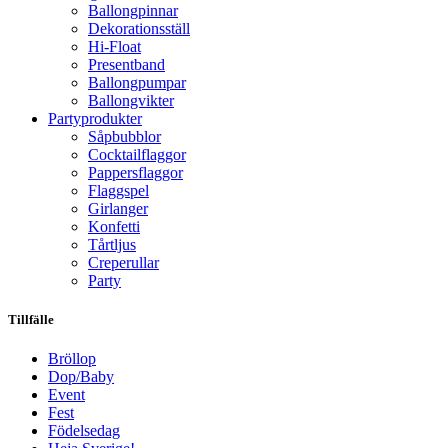
Ballongpinnar
Dekorationsställ
Hi-Float
Presentband
Ballongpumpar
Ballong­vikter
Party­­produkter
Såpbubblor
Cocktail­flaggor
Pappers­flaggor
Flaggspel
Girlanger
Konfetti
Tårtljus
Creperullar
Party
Tillfälle
Bröllop
Dop/Baby
Event
Fest
Födelsedag