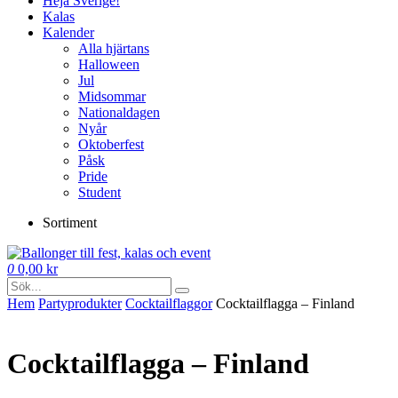
Heja Sverige!
Kalas
Kalender
Alla hjärtans
Halloween
Jul
Midsommar
Nationaldagen
Nyår
Oktoberfest
Påsk
Pride
Student
Sortiment
0
0,00
kr
Hem
Party­­produkter
Cocktail­flaggor
Cocktailflagga – Finland
Cocktailflagga – Finland