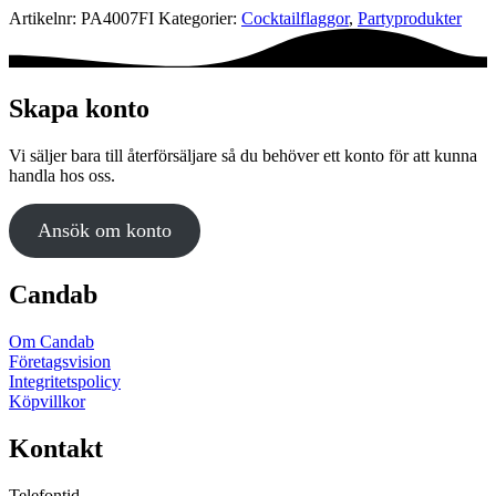
Artikelnr:
PA4007FI
Kategorier:
Cocktail­flaggor
,
Party­­produkter
Skapa konto
Vi säljer bara till återförsäljare så du behöver ett konto för att kunna
handla hos oss.
Ansök om konto
Candab
Om Candab
Företagsvision
Integritetspolicy
Köpvillkor
Kontakt
Telefontid