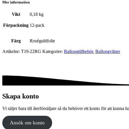
Mer information
Vikt
0,18 kg
Förpackning
12-pack
Färg
Roséguldfolie
Artikelnr:
T19-22RG
Kategorier:
Ballong­tillbehör
,
Ballong­vikter
Skapa konto
Vi säljer bara till återförsäljare så du behöver ett konto för att kunna h
Ansök om konto