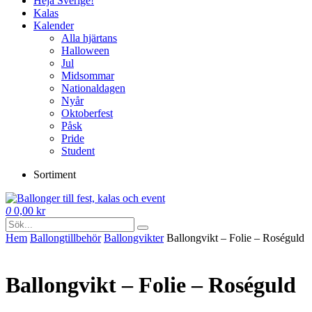
Heja Sverige!
Kalas
Kalender
Alla hjärtans
Halloween
Jul
Midsommar
Nationaldagen
Nyår
Oktoberfest
Påsk
Pride
Student
Sortiment
0
0,00
kr
Hem
Ballong­tillbehör
Ballong­vikter
Ballongvikt – Folie – Roséguld
Ballongvikt – Folie – Roséguld