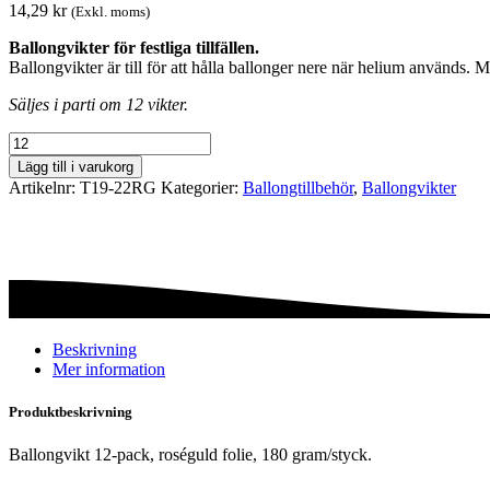
14,29
kr
(Exkl. moms)
Ballongvikter för festliga tillfällen.
Ballongvikter är till för att hålla ballonger nere när helium används.
Säljes i parti om 12 vikter.
Ballongvikt
-
Lägg till i varukorg
Folie
Artikelnr:
T19-22RG
Kategorier:
Ballong­tillbehör
,
Ballong­vikter
-
Roséguld
mängd
Beskrivning
Mer information
Produktbeskrivning
Ballongvikt 12-pack, roséguld folie, 180 gram/styck.