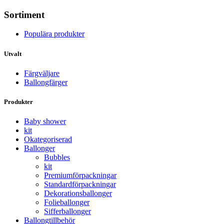
Sortiment
Populära produkter
Utvalt
Färgväljare
Ballongfärger
Produkter
Baby shower
kit
Okategoriserad
Ballonger
Bubbles
kit
Premium­förpackningar
Standard­­förpackningar
Dekorations­ballonger
Folie­­­ballonger
Siffer­­ballonger
Ballong­tillbehör