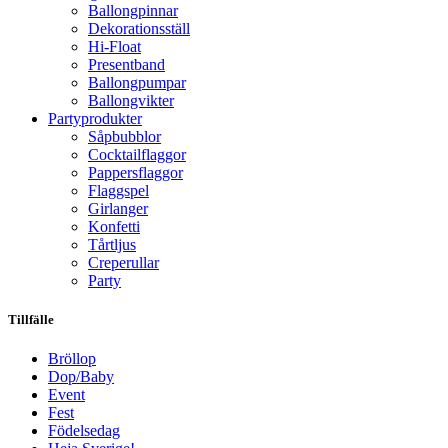
Ballongpinnar
Dekorationsställ
Hi-Float
Presentband
Ballongpumpar
Ballong­vikter
Party­­produkter
Såpbubblor
Cocktail­flaggor
Pappers­flaggor
Flaggspel
Girlanger
Konfetti
Tårtljus
Creperullar
Party
Tillfälle
Bröllop
Dop/Baby
Event
Fest
Födelsedag