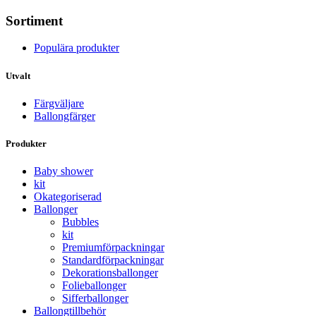
Sortiment
Populära produkter
Utvalt
Färgväljare
Ballongfärger
Produkter
Baby shower
kit
Okategoriserad
Ballonger
Bubbles
kit
Premium­förpackningar
Standard­­förpackningar
Dekorations­ballonger
Folie­­­ballonger
Siffer­­ballonger
Ballong­tillbehör