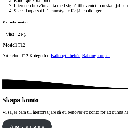
Ballongdekorationer
Liten och bekväm att ta med sig på till eventet man skall jobba
Specialanpassat blåsmunstycke för jätteballonger
Mer information
Vikt
2 kg
Modell
T12
Artikelnr:
T12
Kategorier:
Ballong­tillbehör
,
Ballongpumpar
Skapa konto
Vi säljer bara till återförsäljare så du behöver ett konto för att kunna h
Ansök om konto