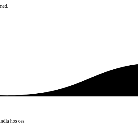
 med.
andla hos oss.