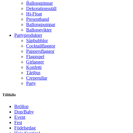
Ballongpinnar
Dekorationsställ
Hi-Float
Presentband
Ballongpumpar
Ballong­vikter
Party­­produkter
Såpbubblor
Cocktail­flaggor
Pappers­flaggor
Flaggspel
Girlanger
Konfetti
Tårtljus
Creperullar
Party
Tillfälle
Bröllop
Dop/Baby
Event
Fest
Födelsedag