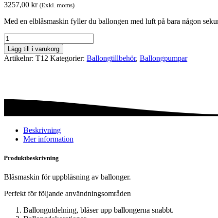
3257,00
kr
(Exkl. moms)
Med en elblåsmaskin fyller du ballongen med luft på bara någon sekund
Ballongpump
-
Lägg till i varukorg
Elektrisk
Artikelnr:
T12
Kategorier:
Ballong­tillbehör
,
Ballongpumpar
-
T12
mängd
Beskrivning
Mer information
Produktbeskrivning
Blåsmaskin för uppblåsning av ballonger.
Perfekt för följande användningsområden
Ballongutdelning, blåser upp ballongerna snabbt.