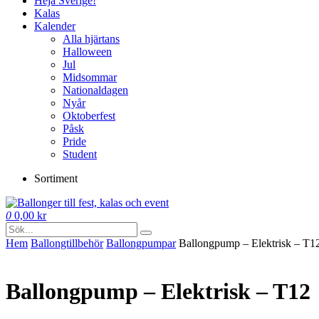
Heja Sverige!
Kalas
Kalender
Alla hjärtans
Halloween
Jul
Midsommar
Nationaldagen
Nyår
Oktoberfest
Påsk
Pride
Student
Sortiment
0
0,00
kr
Hem
Ballong­tillbehör
Ballongpumpar
Ballongpump – Elektrisk – T1
Ballongpump – Elektrisk – T12