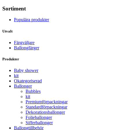
Sortiment
Populära produkter
Utvalt
Färgväljare
Ballongfärger
Produkter
Baby shower
kit
Okategoriserad
Ballonger
Bubbles
kit
Premium­förpackningar
Standard­­förpackningar
Dekorations­ballonger
Folie­­­ballonger
Siffer­­ballonger
Ballong­tillbehör