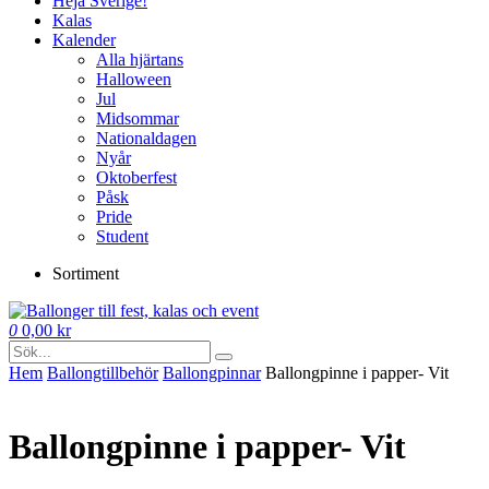
Heja Sverige!
Kalas
Kalender
Alla hjärtans
Halloween
Jul
Midsommar
Nationaldagen
Nyår
Oktoberfest
Påsk
Pride
Student
Sortiment
0
0,00
kr
Hem
Ballong­tillbehör
Ballongpinnar
Ballongpinne i papper- Vit
Ballongpinne i papper- Vit