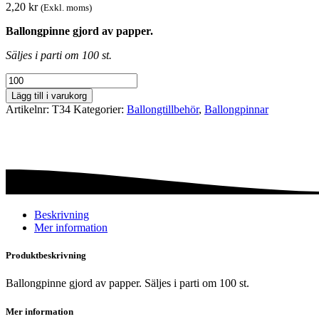
2,20
kr
(Exkl. moms)
Ballongpinne gjord av papper.
Säljes i parti om 100 st.
Ballongpinne
i
Lägg till i varukorg
papper-
Artikelnr:
T34
Kategorier:
Ballong­tillbehör
,
Ballongpinnar
Vit
mängd
Beskrivning
Mer information
Produktbeskrivning
Ballongpinne gjord av papper. Säljes i parti om 100 st.
Mer information