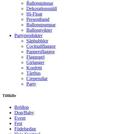
Ballongpinnar
Dekorationsställ
Hi-Float
Presentband
Ballongpumpar
Ballong­vikter
Party­­produkter
Såpbubblor
Cocktail­flaggor
Pappers­flaggor
Flaggspel
Girlanger
Konfetti
Tårtljus
Creperullar
Party
Tillfälle
Bröllop
Dop/Baby
Event
Fest
Födelsedag