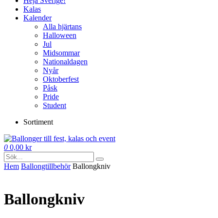
Heja Sverige!
Kalas
Kalender
Alla hjärtans
Halloween
Jul
Midsommar
Nationaldagen
Nyår
Oktoberfest
Påsk
Pride
Student
Sortiment
0
0,00
kr
Hem
Ballong­tillbehör
Ballongkniv
Ballongkniv