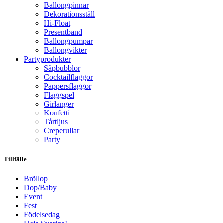
Ballongpinnar
Dekorationsställ
Hi-Float
Presentband
Ballongpumpar
Ballong­vikter
Party­­produkter
Såpbubblor
Cocktail­flaggor
Pappers­flaggor
Flaggspel
Girlanger
Konfetti
Tårtljus
Creperullar
Party
Tillfälle
Bröllop
Dop/Baby
Event
Fest
Födelsedag