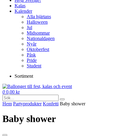
Heja Sverige!
Kalas
Kalender
Alla hjärtans
Halloween
Jul
Midsommar
Nationaldagen
Nyår
Oktoberfest
Påsk
Pride
Student
Sortiment
0
0,00
kr
Hem
Party­­produkter
Konfetti
Baby shower
Baby shower