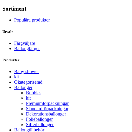
Sortiment
Populära produkter
Utvalt
Färgväljare
Ballongfärger
Produkter
Baby shower
kit
Okategoriserad
Ballonger
Bubbles
kit
Premium­förpackningar
Standard­­förpackningar
Dekorations­ballonger
Folie­­­ballonger
Siffer­­ballonger
Ballong­tillbehör