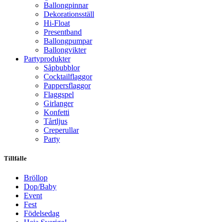
Ballongpinnar
Dekorationsställ
Hi-Float
Presentband
Ballongpumpar
Ballong­vikter
Party­­produkter
Såpbubblor
Cocktail­flaggor
Pappers­flaggor
Flaggspel
Girlanger
Konfetti
Tårtljus
Creperullar
Party
Tillfälle
Bröllop
Dop/Baby
Event
Fest
Födelsedag