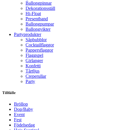
Ballongpinnar
Dekorationsställ
Hi-Float
Presentband
Ballongpumpar
Ballong­vikter
Party­­produkter
Såpbubblor
Cocktail­flaggor
Pappers­flaggor
Flaggspel
Girlanger
Konfetti
Tårtljus
Creperullar
Party
Tillfälle
Bröllop
Dop/Baby
Event
Fest
Födelsedag