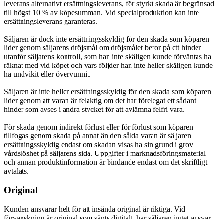
leverans alternativt ersättningsleverans, för styrkt skada är begränsad
till högst 10 % av köpesumman. Vid specialproduktion kan inte
ersättningsleverans garanteras.
Säljaren är dock inte ersättningsskyldig för den skada som köparen
lider genom säljarens dröjsmål om dröjsmålet beror på ett hinder
utanför säljarens kontroll, som han inte skäligen kunde förväntas ha
räknat med vid köpet och vars följder han inte heller skäligen kunde
ha undvikit eller övervunnit.
Säljaren är inte heller ersättningsskyldig för den skada som köparen
lider genom att varan är felaktig om det har förelegat ett sådant
hinder som avses i andra stycket för att avlämna felfri vara.
För skada genom indirekt förlust eller för förlust som köparen
tillfogas genom skada på annat än den sålda varan är säljaren
ersättningsskyldig endast om skadan visas ha sin grund i grov
vårdslöshet på säljarens sida. Uppgifter i marknadsföringsmaterial
och annan produktinformation är bindande endast om det skriftligt
avtalats.
Original
Kunden ansvarar helt för att insända original är riktiga. Vid
förvanskning är original som sänts digitalt, har säljaren inget ansvar.