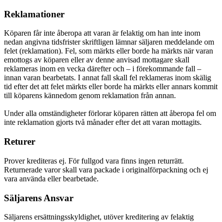
Reklamationer
Köparen får inte åberopa att varan är felaktig om han inte inom
nedan angivna tidsfrister skriftligen lämnar säljaren meddelande om
felet (reklamation). Fel, som märkts eller borde ha märkts när varan
emottogs av köparen eller av denne anvisad mottagare skall
reklameras inom en vecka därefter och – i förekommande fall –
innan varan bearbetats. I annat fall skall fel reklameras inom skälig
tid efter det att felet märkts eller borde ha märkts eller annars kommit
till köparens kännedom genom reklamation från annan.
Under alla omständigheter förlorar köparen rätten att åberopa fel om
inte reklamation gjorts två månader efter det att varan mottagits.
Returer
Prover krediteras ej. För fullgod vara finns ingen returrätt.
Returnerade varor skall vara packade i originalförpackning och ej
vara använda eller bearbetade.
Säljarens Ansvar
Säljarens ersättningsskyldighet, utöver kreditering av felaktig