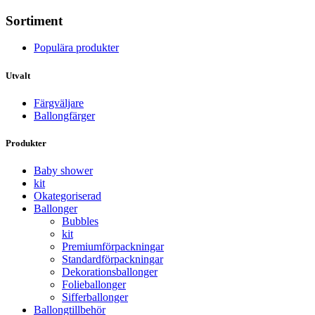
Sortiment
Populära produkter
Utvalt
Färgväljare
Ballongfärger
Produkter
Baby shower
kit
Okategoriserad
Ballonger
Bubbles
kit
Premium­förpackningar
Standard­­förpackningar
Dekorations­ballonger
Folie­­­ballonger
Siffer­­ballonger
Ballong­tillbehör